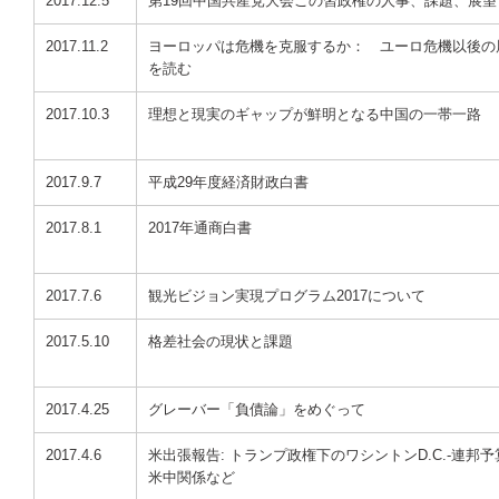
2017.12.5
第19回中国共産党大会ごの習政権の人事、課題、展望
2017.11.2
ヨーロッパは危機を克服するか： ユーロ危機以後の
を読む
2017.10.3
理想と現実のギャップが鮮明となる中国の一帯一路
2017.9.7
平成29年度経済財政白書
2017.8.1
2017年通商白書
2017.7.6
観光ビジョン実現プログラム2017について
2017.5.10
格差社会の現状と課題
2017.4.25
グレーバー「負債論」をめぐって
2017.4.6
米出張報告: トランプ政権下のワシントンD.C.-連邦予
米中関係など